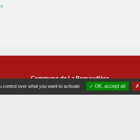
re
Contacts
Commune de La Remaudière
22, rue Olivier de Clisson
 control over what you want to activate
OK, accept all
44430 La Remaudière - FRANCE
+33 2 40 33 72 30
Contact par formulaire