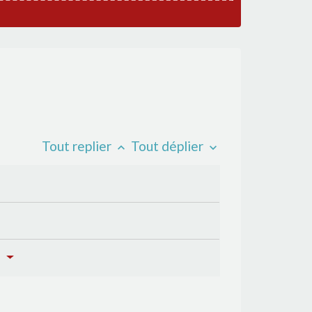
Tout replier
Tout déplier
keyboard_arrow_up
keyboard_arrow_down
?