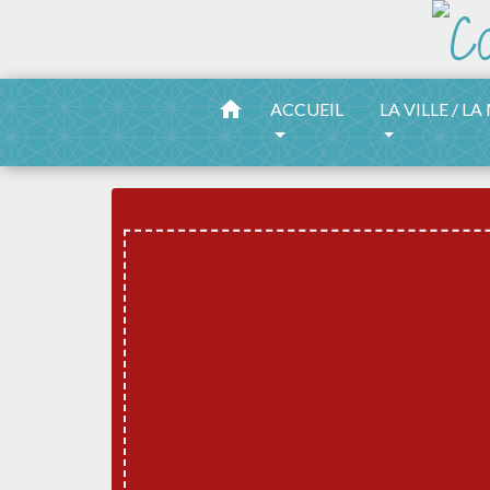
home
ACCUEIL
LA VILLE / LA