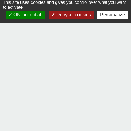
+33 2 40 33 72 30
This site uses cookies and gives you control over what you want
to activate
Contact par formulaire
OK, accept all
Deny all cookies
Personalize
Liens
Communauté de communes Sèvre & Loire
Département de Loire Atlantique
Préfecture de la Loire Atlantique
Mentions légales
-
Politique de confidentialité
-
Accessibilité
-
Plan du site
-
Gestion des cookies