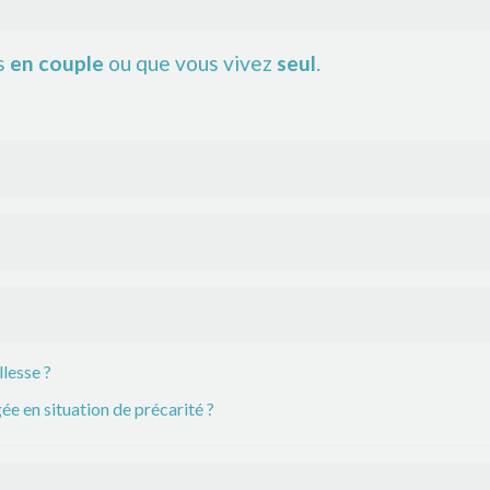
es
en couple
ou que vous vivez
seul
.
lesse ?
e en situation de précarité ?