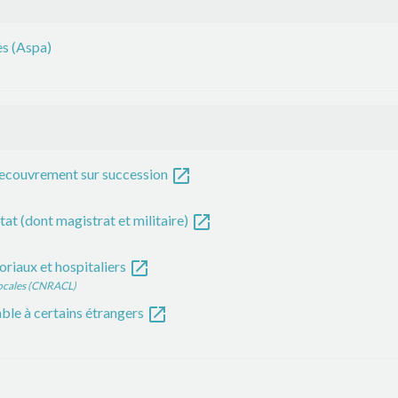
es (Aspa)
open_in_new
e recouvrement sur succession
open_in_new
État (dont magistrat et militaire)
open_in_new
toriaux et hospitaliers
 locales (CNRACL)
open_in_new
able à certains étrangers