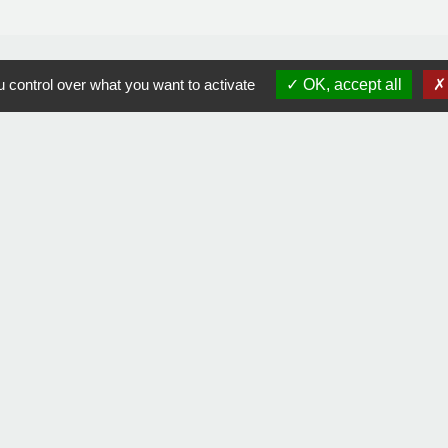
 control over what you want to activate
OK, accept all
Contacts
Commune de La Remaudière
22, rue Olivier de Clisson
44430 La Remaudière - FRANCE
+33 2 40 33 72 30
Contact par formulaire
Liens
communes Sèvre & Loire