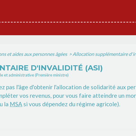
ons et aides aux personnes âgées
>
Allocation supplémentaire d'in
AIRE D'INVALIDITÉ (ASI)
ale et administrative (Première ministre)
ez pas l'âge d'obtenir l'allocation de solidarité aux 
ompléter vos revenus, pour vous faire atteindre un mo
u la
MSA
si vous dépendez du régime agricole).