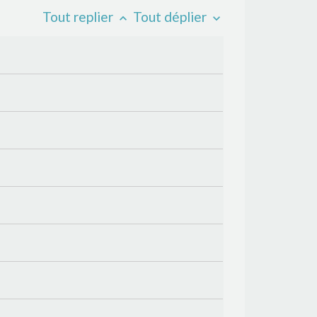
Tout replier
Tout déplier
keyboard_arrow_up
keyboard_arrow_down