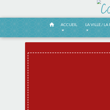
home
ACCUEIL
LA VILLE / LA