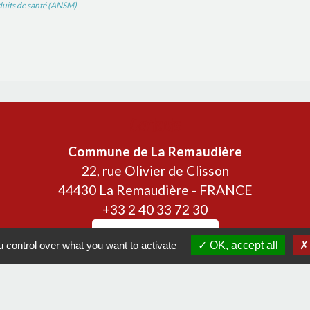
duits de santé (ANSM)
Contacts
Commune de La Remaudière
22, rue Olivier de Clisson
44430 La Remaudière - FRANCE
+33 2 40 33 72 30
Contact par formulaire
 control over what you want to activate
OK, accept all