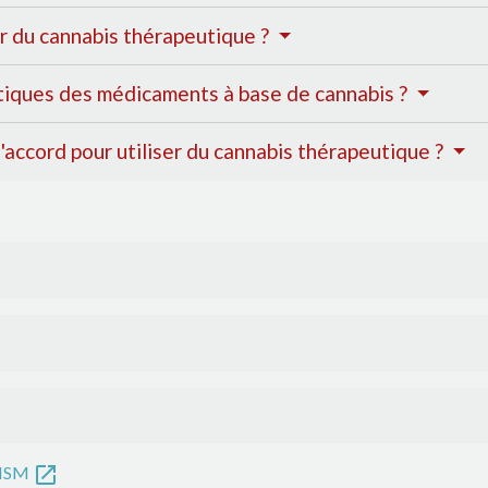
ir du cannabis thérapeutique ?
tiques des médicaments à base de cannabis ?
'accord pour utiliser du cannabis thérapeutique ?
open_in_new
'ANSM