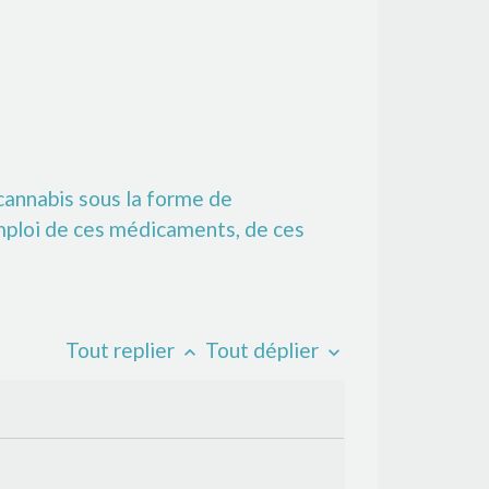
 cannabis sous la forme de
emploi de ces médicaments, de ces
Tout replier
Tout déplier
keyboard_arrow_up
keyboard_arrow_down