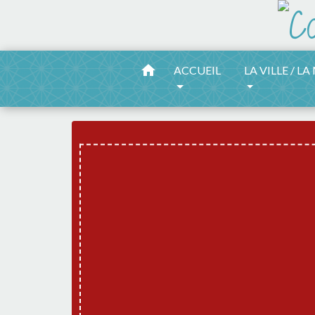
home
ACCUEIL
LA VILLE / LA